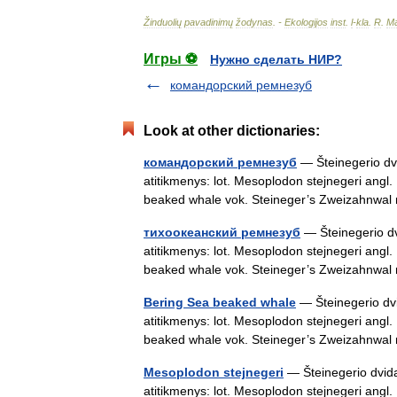
Žinduolių
pavadinimų
žodynas
. -
Ekologijos
inst
.
l
-
kla
.
R
.
Ma
Игры ⚽
Нужно сделать НИР?
командорский ремнезуб
Look at other dictionaries:
командорский ремнезуб
— Šteinegerio dvi
atitikmenys: lot. Mesoplodon stejnegeri angl
beaked whale vok. Steineger’s Zweizahnw
тихоокеанский ремнезуб
— Šteinegerio dvi
atitikmenys: lot. Mesoplodon stejnegeri angl
beaked whale vok. Steineger’s Zweizahnw
Bering Sea beaked whale
— Šteinegerio dvid
atitikmenys: lot. Mesoplodon stejnegeri angl
beaked whale vok. Steineger’s Zweizahnw
Mesoplodon stejnegeri
— Šteinegerio dvidan
atitikmenys: lot. Mesoplodon stejnegeri angl