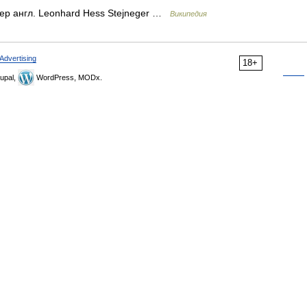
р англ. Leonhard Hess Stejneger …
Википедия
Advertising
18+
upal,
WordPress, MODx.