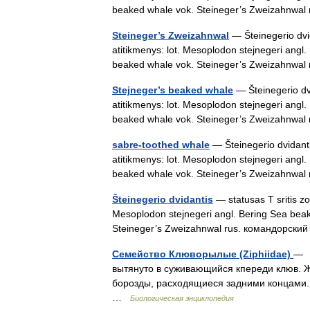
beaked whale vok. Steineger’s Zweizahnw
Steineger’s Zweizahnwal
— Šteinegerio dvid
atitikmenys: lot. Mesoplodon stejnegeri angl
beaked whale vok. Steineger’s Zweizahnw
Stejneger’s beaked whale
— Šteinegerio dvi
atitikmenys: lot. Mesoplodon stejnegeri angl
beaked whale vok. Steineger’s Zweizahnw
sabre-toothed whale
— Šteinegerio dvidantis
atitikmenys: lot. Mesoplodon stejnegeri angl
beaked whale vok. Steineger’s Zweizahnw
Šteinegerio dvidantis
— statusas T sritis zo
Mesoplodon stejnegeri angl. Bering Sea beak
Steineger’s Zweizahnwal rus. командорс
Семейство Клюворылые (Ziphiidae)
— 
вытянуто в суживающийся кпереди клюв. Ж
борозды, расходящиеся задними концами
…
Биологическая энциклопедия