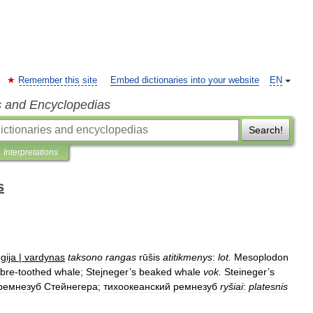
Remember this site
Embed dictionaries into your website
EN
s and Encyclopedias
Search!
Interpretations
s
gija
|
vardynas
taksono
rangas
rūšis
atitikmenys
:
lot
.
Mesoplodon
bre
-
toothed
whale
;
Stejneger
’
s
beaked
whale
vok
.
Steineger
’
s
ремнезуб
Стейнегера
;
тихоокеанский
ремнезуб
ryšiai
:
platesnis