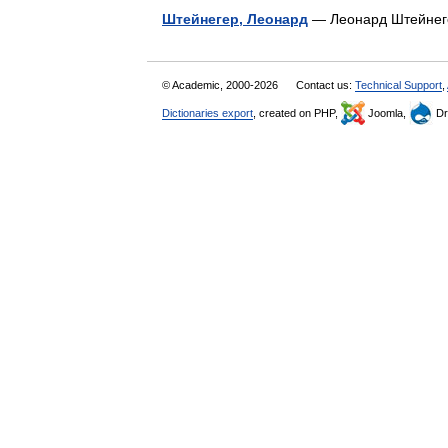
Штейнегер, Леонард
— Леонард Штейнеге
© Academic, 2000-2026
Contact us:
Technical Support
,
Dictionaries export
, created on PHP,
Joomla,
Dr