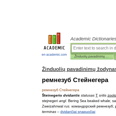
Academic Dictionarie
en-academic.com
Žinduolių pavadinimų žodynas
Žinduolių pavadinimų žodyna
ремнезуб Стейнегера
ремнезуб
Стейнегера
Šteinegerio
dvidantis
statusas
T
sritis
zoolo
stejnegeri
angl
.
Bering
Sea
beaked
whale
;
sa
Zweizahnwal
rus
.
командорский
ремнезуб
;
terminas
–
dvidančiai
snapuočiai