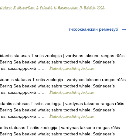
žeikytė
,
E
.
Mickevičius
,
J
.
Prūsaitė
,
K
.
Baranauskas
,
R
.
Baleišis
.
2002
.
тихоокеанский ремнезуб
dantis statusas T sritis zoologija | vardynas taksono rangas rūšis
. Bering Sea beaked whale; sabre toothed whale; Stejneger’s
al rus. командорский… …
Žinduolių pavadinimų žodynas
dantis statusas T sritis zoologija | vardynas taksono rangas rūšis
. Bering Sea beaked whale; sabre toothed whale; Stejneger’s
al rus. командорский… …
Žinduolių pavadinimų žodynas
antis statusas T sritis zoologija | vardynas taksono rangas rūšis
. Bering Sea beaked whale; sabre toothed whale; Stejneger’s
al rus. командорский… …
Žinduolių pavadinimų žodynas
tis statusas T sritis zoologija | vardynas taksono rangas rūšis
. Bering Sea beaked whale; sabre toothed whale; Stejneger’s